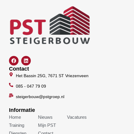
F
L
a
i
c
n
Contact
e
k
Het Bassin 25G, 7671 ST Vriezenveen
b
e
o
d
o
085 - 047 79 09
i
k
n
steigerbouw@pstgroep.nl
Informatie
Home
Nieuws
Vacatures
Training
Mijn PST
Diensten
Contact