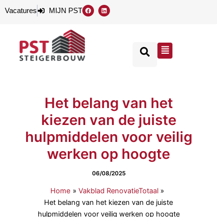
Ga
F
L
Vacatures
MIJN PST
a
i
naar
c
n
e
k
de
b
e
o
d
inhoud
o
i
Flyout
k
n
Menu
Het belang van het
kiezen van de juiste
hulpmiddelen voor veilig
werken op hoogte
06/08/2025
Home
Vakblad RenovatieTotaal
Het belang van het kiezen van de juiste
hulpmiddelen voor veilig werken op hoogte