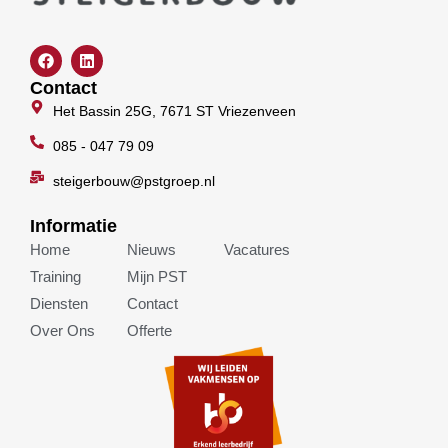
F
L
a
i
c
n
Contact
e
k
Het Bassin 25G, 7671 ST Vriezenveen
b
e
o
d
o
085 - 047 79 09
i
k
n
steigerbouw@pstgroep.nl
Informatie
Home
Nieuws
Vacatures
Training
Mijn PST
Diensten
Contact
Over Ons
Offerte