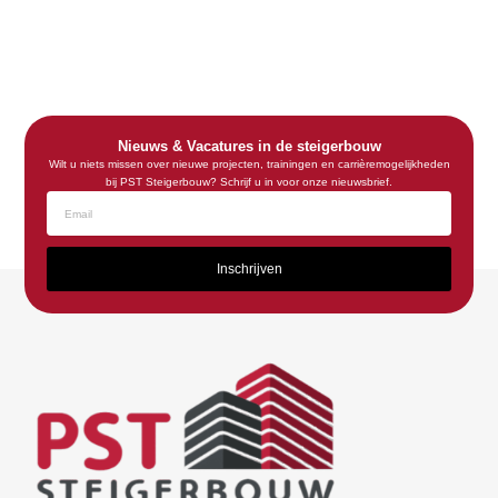
Nieuws & Vacatures in de steigerbouw
Wilt u niets missen over nieuwe projecten, trainingen en carrièremogelijkheden
bij PST Steigerbouw? Schrijf u in voor onze nieuwsbrief.
Inschrijven