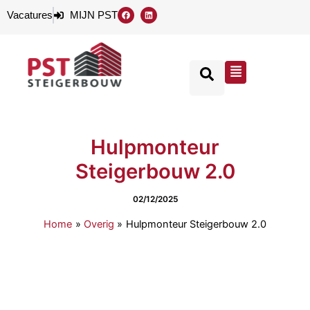
Ga
F
L
Vacatures
MIJN PST
a
i
naar
c
n
e
k
de
b
e
o
d
inhoud
o
i
Flyout
k
n
Menu
Hulpmonteur
Steigerbouw 2.0
02/12/2025
Home
Overig
Hulpmonteur Steigerbouw 2.0