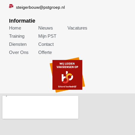
k
n
steigerbouw@pstgroep.nl
Informatie
Home
Nieuws
Vacatures
Training
Mijn PST
Diensten
Contact
Over Ons
Offerte