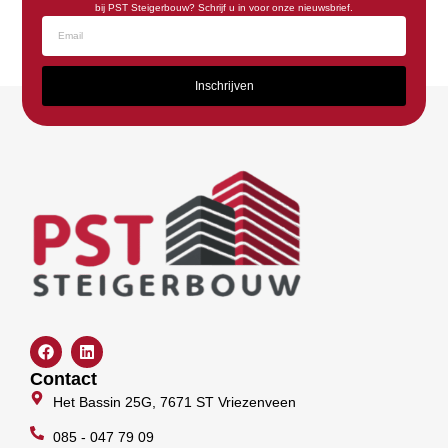
bij PST Steigerbouw? Schrijf u in voor onze nieuwsbrief.
Inschrijven
F
L
a
i
c
n
Contact
e
k
Het Bassin 25G, 7671 ST Vriezenveen
b
e
o
d
o
085 - 047 79 09
i