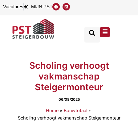
Ga
F
L
Vacatures
MIJN PST
a
i
naar
c
n
e
k
de
b
e
o
d
inhoud
o
i
Flyout
k
n
Menu
Scholing verhoogt
vakmanschap
Steigermonteur
06/08/2025
Home
Bouwtotaal
Scholing verhoogt vakmanschap Steigermonteur