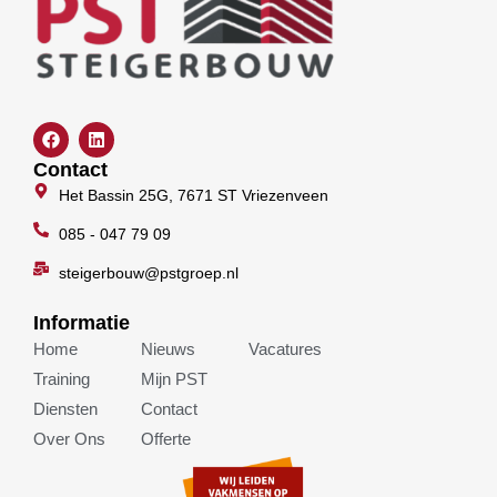
F
L
a
i
c
n
Contact
e
k
Het Bassin 25G, 7671 ST Vriezenveen
b
e
o
d
o
085 - 047 79 09
i
k
n
steigerbouw@pstgroep.nl
Informatie
Home
Nieuws
Vacatures
Training
Mijn PST
Diensten
Contact
Over Ons
Offerte